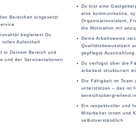
Du bist eine Gastgeber
eine kommunikative, sym
den Bereichen eingesetzt:
Organisationstalent, F
Service
die Motivation mit an
onalität begleitest Du
Deine Arbeitsweise zei
 tollen Aufenthalt
Qualitätsbewusstsein a
eit in Deinem Bereich und
gepflegte Ausstrahlung
he und der Servicestationen
Du verfügst über die F
arbeitest strukturiert 
Die Fähigkeit im Team 
unterstützen – das ist 
bereichsübergreifend 
Ein respektvoller und 
Mitarbeiter:innen und Ko
selbstverständlich