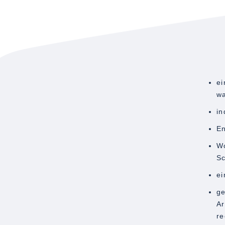
ei
wa
in
En
Wo
Sc
ei
ge
Ar
re