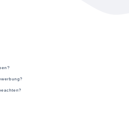
rben?
Bewerbung?
beachten?