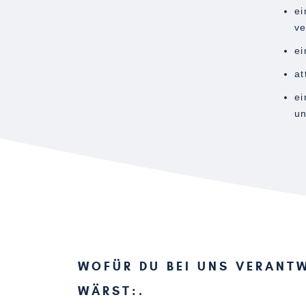
ei
ve
ei
at
ei
un
WOFÜR DU BEI UNS VERANT
WÄRST: